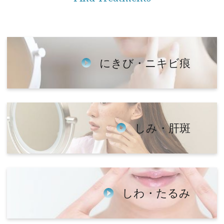
にきび・ニキビ痕
しみ・肝斑
しわ・たるみ