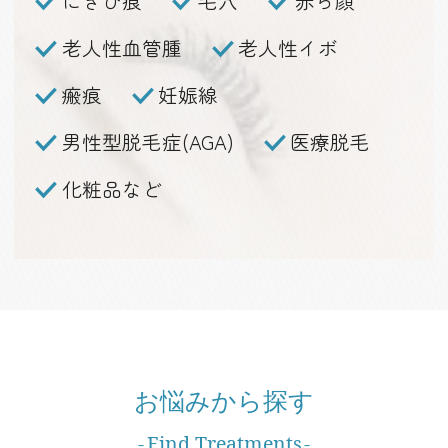
にきび痕
毛穴
赤ら顔
老人性血管腫
老人性イボ
瘢痕
妊娠線
男性型脱毛症(AGA)
医療脱毛
化粧品など
お悩みから探す
Find Treatments