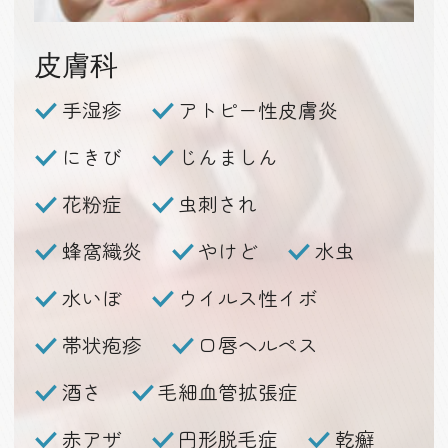
皮膚科
手湿疹
アトピー性皮膚炎
にきび
じんましん
花粉症
虫刺され
蜂窩織炎
やけど
水虫
水いぼ
ウイルス性イボ
帯状疱疹
口唇ヘルペス
酒さ
毛細血管拡張症
赤アザ
円形脱毛症
乾癬