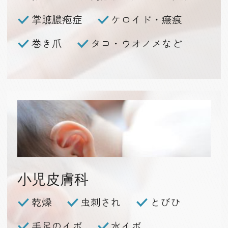
掌蹠膿疱症
ケロイド・瘢痕
巻き爪
タコ・ウオノメなど
小児皮膚科
乾燥
虫刺され
とびひ
手足のイボ
水イボ