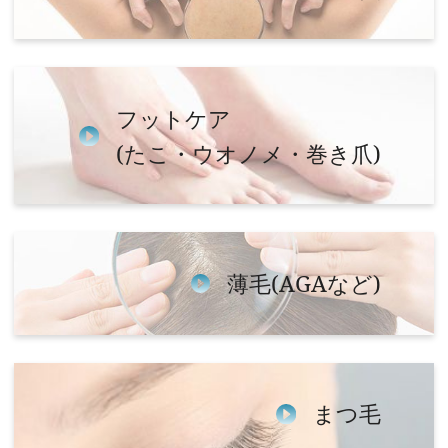
フットケア
(たこ・ウオノメ・巻き爪)
薄毛(AGAなど)
まつ毛