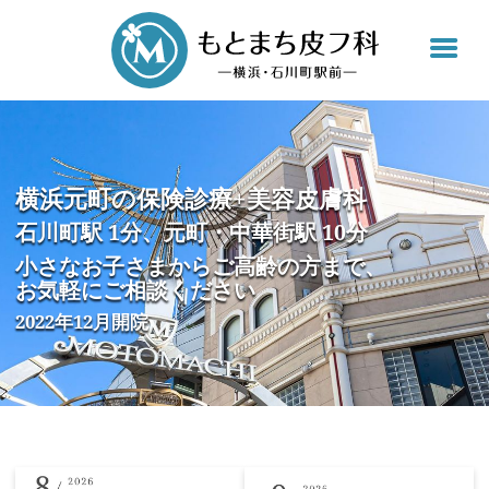
【公
横浜元町の保険診療+美容皮膚科
石川町駅 1分、元町・中華街駅 10分
小さなお子さまからご高齢の方まで、
お気軽にご相談ください
2022年12月開院