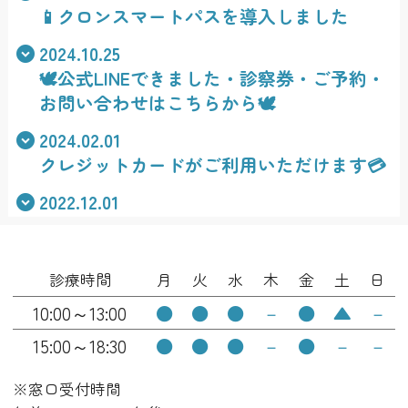
📱クロンスマートパスを導入しました
2024.10.25
🕊️公式LINEできました・診察券・ご予約・
お問い合わせはこちらから🕊️
2024.02.01
クレジットカードがご利用いただけます💳
2022.12.01
医院継承のお知らせ🕊
2022.11.30
診療時間
月
火
水
木
金
土
日
各種加算について (2025年5月)
10:00～13:00
●
●
●
－
●
▲
－
15:00～18:30
●
●
●
－
●
－
－
※窓口受付時間