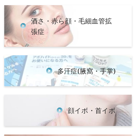
酒さ・赤ら顔・毛細血管拡
張症
多汗症(腋窩・手掌)
顔イボ・首イボ