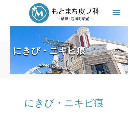
もと
にきび・ニキビ痕
にきび・ニキビ痕