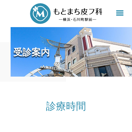
もと
受診案内
診療時間